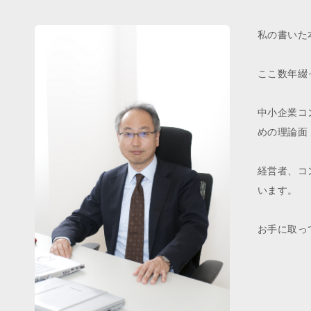
私の書いた
ここ数年綴
中小企業コ
めの理論面
経営者、コ
います。
お手に取っ