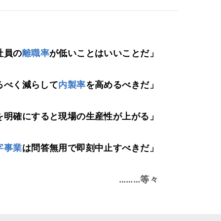
社員の
離職率
が低いことはいいことだ」
るべく減らして
内製率
を高めるべきだ」
を明確にすると現場の生産性が上がる」
字事業
は問答無用で即刻中止すべきだ」
………等々