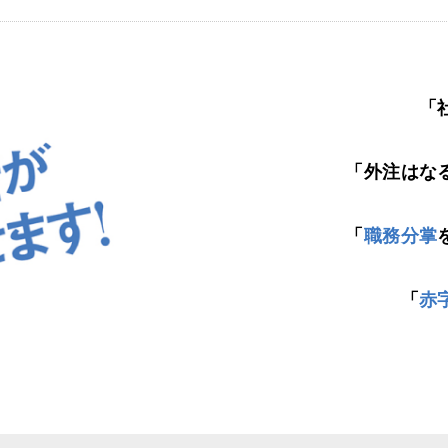
「
「外注はな
「
職務分掌
「
赤