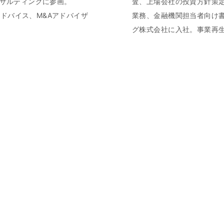
ンサルティングに参画。
査、上場会社の投資方針策定
ドバイス、M&Aアドバイザ
業務、金融機関担当者向け書
グ株式会社に入社。事業再生
部門の業務改革支援等のコ
物理学部中退
公認会計士。 法政大学文学
SQコンサルティング株式会社
東京都渋谷区恵比寿西2丁目8番10号 ORIX恵比寿西ビル6F
tel :
03-6459-3220
mail :
info@sq-c.co.jp
経済産業大臣認定 経営革新等支援機関