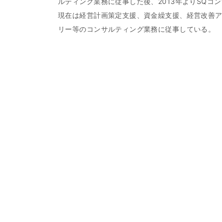
ルティング業務に従事した後、2013年よりSQコ
現在は経営計画策定支援、資金繰支援、経営改善ア
リー等のコンサルティング業務に従事している。
中小企業診断士。 カリフォルニア州立大学チコ校