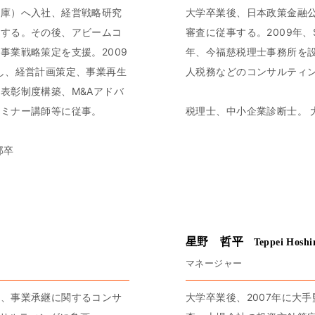
公庫）へ入社、経営戦略研究
大学卒業後、日本政策金融
事する。その後、アビームコ
審査に従事する。2009年
事業戦略策定を支援。2009
年、今福慈税理士事務所を
し、経営計画策定、事業再生
人税務などのコンサルティン
表彰制度構築、M&Aアドバ
セミナー講師等に従事。
税理士、中小企業診断士。 
部卒
星野 哲平
Teppei Hoshi
マネージャー
続、事業承継に関するコンサ
大学卒業後、2007年に大