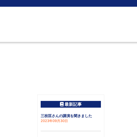
実績事例
ブログ
著作
会社概要
ご相談・採用
ARCHIVE
BLOG
BOOK
COMPANY
CONTACT・RECRUIT
最新記事
三枝匡さんの講演を聞きました
2023年09月30日