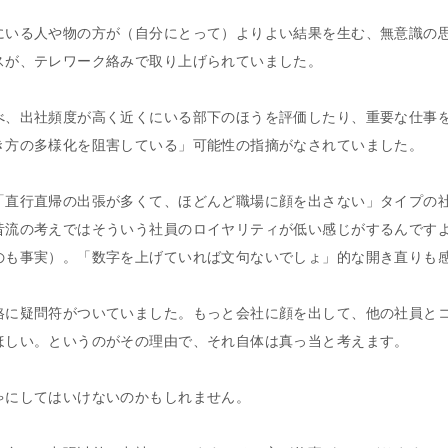
にいる人や物の方が（自分にとって）よりよい結果を生む、無意識の
スが、テレワーク絡みで取り上げられていました。
べ、出社頻度が高く近くにいる部下のほうを評価したり、重要な仕事
き方の多様化を阻害している」可能性の指摘がなされていました。
「直行直帰の出張が多くて、ほどんど職場に顔を出さない」タイプの
昔流の考えではそういう社員のロイヤリティが低い感じがするんです
のも事実）。「数字を上げていれば文句ないでしょ」的な開き直りも
格に疑問符がついていました。もっと会社に顔を出して、他の社員と
ほしい。というのがその理由で、それ自体は真っ当と考えます。
ゃにしてはいけないのかもしれません。