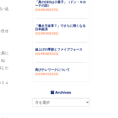
「真のCEOは小冊子」（ドン・キホ
ーテの話）
思い込
2023年09月27日
「働き方改革？」でさらに弱くなる
日本経済
を任せ
2023年09月26日
値上げの季節とファイブフォース
社員に
2023年08月02日
よね
感じた
再びテレワークについて
2023年03月22日
コミュ
Archives