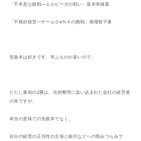
「不本意な敗戦―エルピーダの戦い」坂本幸雄著
「不格好経営―チームＤeＮＡの挑戦」南場智子著
失敗本は好きです。学ぶものが多いので。
ただし最初の2冊は、法的整理に追い込まれた会社の経営者
の本ですが、
本当の意味での失敗本でなく、
自分の経営の正当性の主張と銀行などへの恨みつらみで