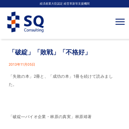
経済産業大臣認定 経営革新等支援機関
N
a
v
i
g
a
t
「破綻」「敗戦」「不格好」
i
o
n
2013年11月05日
「失敗の本」2冊と、「成功の本」1冊を続けて読みまし
た。
「破綻―バイオ企業・林原の真実」林原靖著