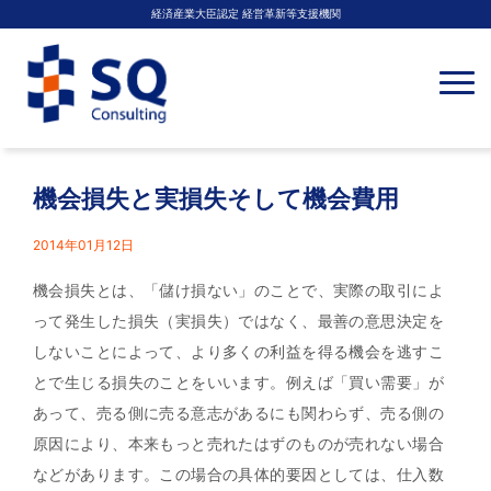
経済産業大臣認定 経営革新等支援機関
N
a
v
i
g
a
t
機会損失と実損失そして機会費用
i
o
n
2014年01月12日
機会損失とは、「儲け損ない」のことで、実際の取引によ
って発生した損失（実損失）ではなく、最善の意思決定を
しないことによって、より多くの利益を得る機会を逃すこ
とで生じる損失のことをいいます。例えば「買い需要」が
あって、売る側に売る意志があるにも関わらず、売る側の
原因により、本来もっと売れたはずのものが売れない場合
などがあります。この場合の具体的要因としては、仕入数