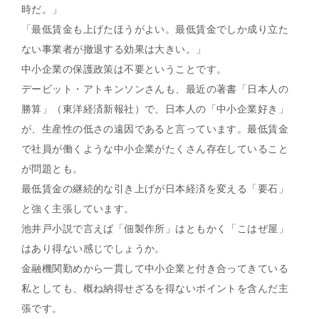
時だ。」
「最低賃金も上げたほうがよい。最低賃金でしか成り立た
ない事業者が撤退する効果は大きい。」
中小企業の保護政策は不要ということです。
デービット・アトキンソンさんも、最近の著書「日本人の
勝算」（東洋経済新報社）で、日本人の「中小企業好き」
が、生産性の低さの遠因であると言っています。最低賃金
で社員が働くような中小企業がたくさん存在していること
が問題とも。
最低賃金の継続的な引き上げが日本経済を変える「要石」
と強く主張しています。
池井戸小説で言えば「佃製作所」はともかく「こはぜ屋」
はあり得ない感じでしょうか。
金融機関勤めから一貫して中小企業と付き合ってきている
私としても、概ね納得せざるを得ないポイントを含んだ主
張です。