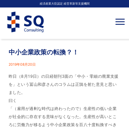
経済産業大臣認定 経営革新等支援機関
N
a
v
i
g
a
t
中小企業政策の転換？！
i
o
n
2019年08月20日
昨日（8月19日）の日経朝刊3面の「中小・零細の廃業支援
を」という冨山和彦さんのコラムは正鵠を射た意見と思い
ました。
曰く
「（雇用が過剰な時代は終わったので）生産性の低い企業
が社会的に存在する意味がなくなった。生産性が高いとこ
ろに労働力が移るよう中小企業政策を百八十度転換すべき