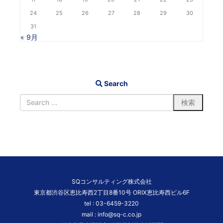
24
25
26
27
28
29
30
31
« 9月
Search
SQコンサルティング株式会社
東京都渋谷区恵比寿西2丁目8番10号 ORIX恵比寿西ビル6F
tel :
03-6459-3220
mail :
info@sq-c.co.jp