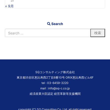
31
« 9月
Search
SQコンサルティング株式会社
東京都渋谷区恵比寿西2丁目8番10号 ORIX恵比寿西ビル6F
tel :
03-6459-3220
mail :
info@sq-c.co.jp
経済産業大臣認定 経営革新等支援機関
copyright (C) SQ Consulting Co.,Ltd. all right reserved.