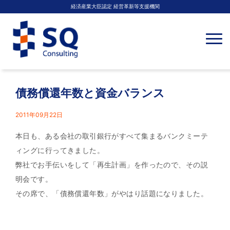
経済産業大臣認定 経営革新等支援機関
N
a
v
i
g
a
t
債務償還年数と資金バランス
i
o
n
2011年09月22日
本日も、ある会社の取引銀行がすべて集まるバンクミーテ
ィングに行ってきました。
弊社でお手伝いをして「再生計画」を作ったので、その説
明会です。
その席で、「債務償還年数」がやはり話題になりました。