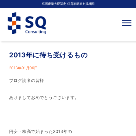
経済産業大臣認定 経営革新等支援機関
N
a
v
i
g
a
t
2013年に待ち受けるもの
i
o
n
2013年01月06日
ブログ読者の皆様
あけましておめでとうございます。
円安・株高で始まった2013年の