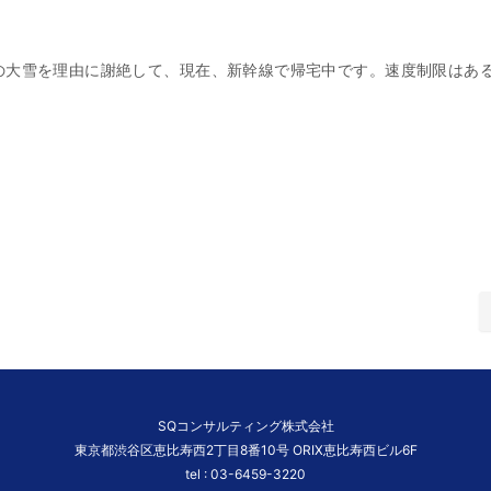
の大雪を理由に謝絶して、現在、新幹線で帰宅中です。速度制限はあ
SQコンサルティング株式会社
東京都渋谷区恵比寿西2丁目8番10号 ORIX恵比寿西ビル6F
tel :
03-6459-3220