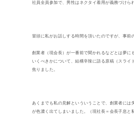
社員全員参加で、男性はネクタイ着用が義務づけら
冒頭に私がお話しする時間を頂いたのですが、事前
創業者（現会長）が一番前で聞かれるなどとは夢に
いくべきかについて、結構辛辣に語る原稿（スライ
焦りました。
あくまでも私の見解といういうことで、創業者には
が色濃く出てしまいました。（現社長＝会長子息と