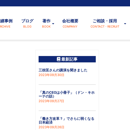
実績事例
ブログ
著作
会社概要
ご相談・採用
RCHIVE
BLOG
BOOK
COMPANY
CONTACT・RECRUIT
最新記事
三枝匡さんの講演を聞きました
2023年09月30日
「真のCEOは小冊子」（ドン・キホ
ーテの話）
2023年09月27日
「働き方改革？」でさらに弱くなる
日本経済
2023年09月26日