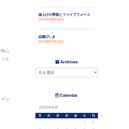
値上げの季節とファイブフォース
2023年08月02日
近隣びいき
2023年07月03日
方向に
ょっと
Archives
Calendar
トーン
2026年8月
月
火
水
木
金
土
日
1
2