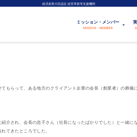
経済産業大臣認定 経営革新等支援機関
ミッション・メンバー
MISSION・MEMBER
A
せてもらって、ある地方のクライアント企業の会長（創業者）の葬儀
に紹介され、会長の息子さん（社長になったばかりでした）と一緒に
表れてきたところでした。