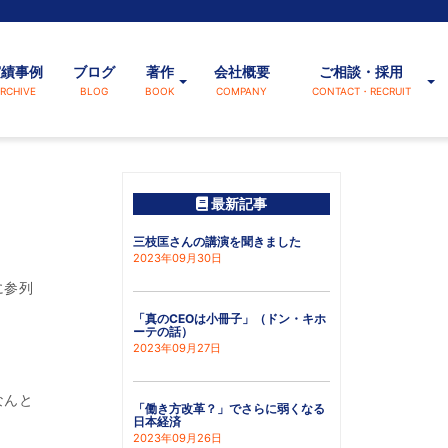
実績事例
ブログ
著作
会社概要
ご相談・採用
RCHIVE
BLOG
BOOK
COMPANY
CONTACT・RECRUIT
最新記事
三枝匡さんの講演を聞きました
2023年09月30日
に参列
「真のCEOは小冊子」（ドン・キホ
ーテの話）
2023年09月27日
なんと
「働き方改革？」でさらに弱くなる
日本経済
2023年09月26日