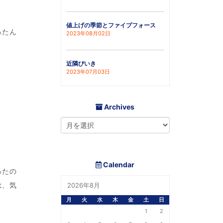
値上げの季節とファイブフォース
ったん
2023年08月02日
近隣びいき
2023年07月03日
Archives
Calendar
ったの
は、気
2026年8月
月
火
水
木
金
土
日
1
2