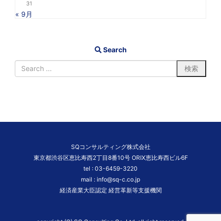
31
« 9月
Search
SQコンサルティング株式会社
東京都渋谷区恵比寿西2丁目8番10号 ORIX恵比寿西ビル6F
tel :
03-6459-3220
mail :
info@sq-c.co.jp
経済産業大臣認定 経営革新等支援機関