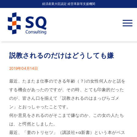
経済産業大臣認定 経営革新等支援機関
N
a
v
i
g
a
t
説教されるのだけはどうしても嫌
i
o
n
2019年04月14日
最近、たまたま仕事のできる年齢（？)の女性何人かと話を
する機会があったのですが、その時、とても印象的だった
のが、皆さん口を揃えて「説教されるのはまっぴらゴメ
ン」とおっしゃったことです。
何か意見をされるのがそこまで嫌なのか、この女の人たち
は、と愕然としました。
最近、「妻のトリセツ」（講談社+α新書）という本がベス