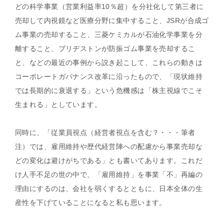
どの科学事業（営業利益率10％超）を分社化して第三者に
売却して内視鏡など医療分野に集中すること、JSRが合成ゴ
ム事業の売却すること、三菱ケミカルが石油化学事業を分
離すること、ブリヂストンが防振ゴム事業を売却するこ
と、などの最近の事例から説き起こして、これらの動きは
コーポレートガバナンス改革に沿ったもので、「現状維持
では長期的に衰退する」という危機感は「株主視線でこそ
生まれる」としています。
同時に、「従業員視点（経営者視点を含む？・・・筆者
注）では、雇用維持や歴代経営陣への配慮から事業売却な
どの変化は避けがちである」とも書いてあります。これだ
け人手不足の世の中で、「雇用維持」を事業「不」再編の
理由にするのは、会社を弱くするとともに、日本全体の生
産性を下げていることになると私も思います。