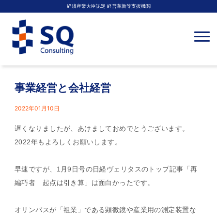
経済産業大臣認定 経営革新等支援機関
N
a
v
i
g
a
t
事業経営と会社経営
i
o
n
2022年01月10日
遅くなりましたが、あけましておめでとうございます。
2022年もよろしくお願いします。
早速ですが、1月9日号の日経ヴェリタスのトップ記事「再
編巧者 起点は引き算」は面白かったです。
オリンパスが「祖業」である顕微鏡や産業用の測定装置な