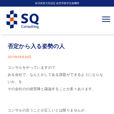
経済産業大臣認定 経営革新等支援機関
N
a
v
i
g
a
t
否定から入る姿勢の人
i
o
n
2011年05月24日
コンサルをやっていますので
ある会社で、なんとかしてある課題ができるようにならな
いか、を
その会社のの経営陣と議論することが多々あります。
コンサルの言うことが正しいとは限りませんが、