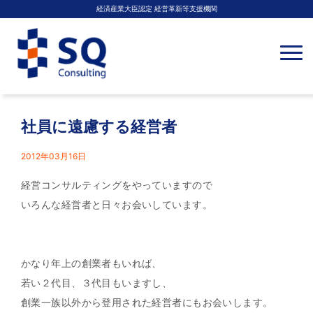
経済産業大臣認定 経営革新等支援機関
N
a
v
i
g
a
t
社員に遠慮する経営者
i
o
n
2012年03月16日
経営コンサルティングをやっていますので
いろんな経営者と日々お会いしています。
かなり年上の創業者もいれば、
若い２代目、３代目もいますし、
創業一族以外から登用された経営者にもお会いします。