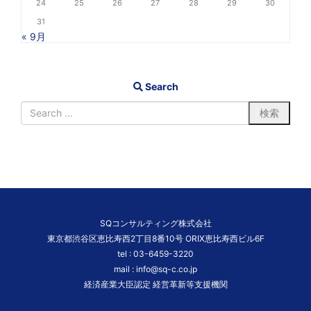
24
25
26
27
28
29
30
31
« 9月
Search
SQコンサルティング株式会社
東京都渋谷区恵比寿西2丁目8番10号 ORIX恵比寿西ビル6F
tel :
03-6459-3220
mail :
info@sq-c.co.jp
経済産業大臣認定 経営革新等支援機関