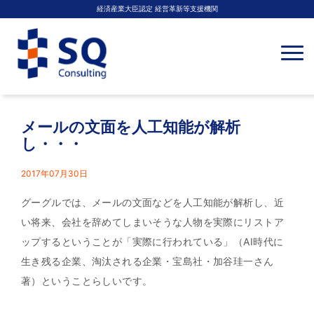
経済産業大臣認定 経営革新等支援機関
N
a
v
i
g
a
t
メールの文面を人工知能が解析
i
o
し・・・
n
2017年07月30日
グーグルでは、メールの文面などを人工知能が解析し、近
い将来、会社を辞めてしまいそうな人物を実際にリストア
ップするということが「実際に行われている」（AI時代に
生き残る企業、淘汰される企業・宝島社・加谷珪一さん
著）ということらしいです。