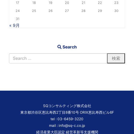
17
18
19
20
21
22
23
24
25
26
27
28
29
30
31
« 9月
Search
SQコンサルティング株式会社
東京都渋谷区恵比寿西2丁目8番10号 ORIX恵比寿西ビル6F
tel :
03-6459-3220
mail :
info@sq-c.co.jp
経済産業大臣認定 経営革新等支援機関