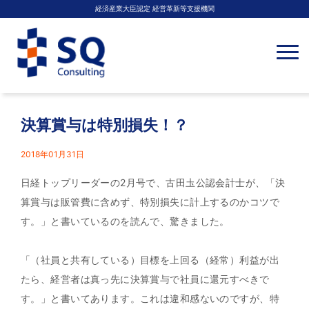
経済産業大臣認定 経営革新等支援機関
N
a
v
i
g
a
t
決算賞与は特別損失！？
i
o
n
2018年01月31日
日経トップリーダーの2月号で、古田圡公認会計士が、「決
算賞与は販管費に含めず、特別損失に計上するのかコツで
す。」と書いているのを読んで、驚きました。
「（社員と共有している）目標を上回る（経常）利益が出
たら、経営者は真っ先に決算賞与で社員に還元すべきで
す。」と書いてあります。これは違和感ないのですが、特