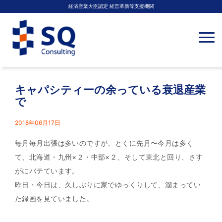
経済産業大臣認定 経営革新等支援機関
N
a
v
i
g
a
t
キャパシティーの余っている衰退産業
i
o
で
n
2018年06月17日
毎月毎月出張は多いのですが、とくに先月〜今月は多く
て、北海道・九州×２・中部×２、そして東北と回り、さす
がにバテています。
昨日・今日は、久しぶりに家でゆっくりして、溜まってい
た録画を見ていました。