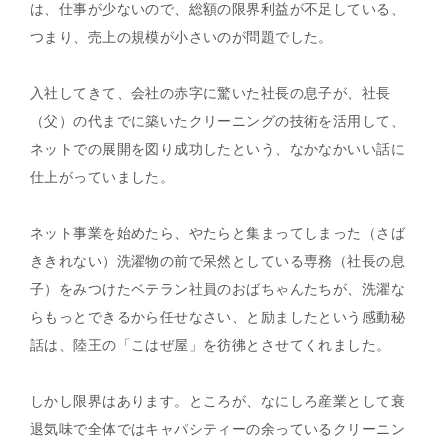
は、仕事が少ないので、総額の限界利益が不足している、
つまり、売上の規模が小さいのが問題でした。
入社してきて、会社の赤字に驚いた社長の息子が、社長
（父）の代までに築いたクリーニングの技術を活用して、
ネットでの展開を図り成功したという、なかなかいい話に
仕上がっていました。
ネット事業を始めたら、やたらと集まってしまった（さば
ききれない）洗濯物の前で呆然としている専務（社長の息
子）をみつけたベテラン社員のおばちゃんたちが、洗濯な
らもっとできるから任せなさい、と励ましたという感動秘
話は、陸王の「こはぜ屋」を彷彿とさせてくれました。
しかし限界はあります。ところが、なにしろ産業として衰
退気味で全体ではキャパシティーの余っているクリーニン