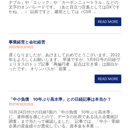
ナブル」や「エシック」や「カーボンニュートラル」などの
文字のオンパレードです。（あと目立つ言葉としてはDXです
かね、、） 以前ですと、建前としては（CSR ...
READ MORE
事業経営と会社経営
2022年01月10日
遅くなりましたが、あけましておめでとうございます。2022
年もよろしくお願いします。 早速ですが、1月9日号の日経ヴ
ェリタスのトップ記事「再編巧者 起点は引き算」は面白か
ったです。 オリンパスが「祖業 ...
READ MORE
「中小負債 10年ぶり高水準」との日経記事は本当か？
2021年10月25日
10月24日付けの日経1面の「中小負債 10年ぶり高水準」
に、違和感を感じたので、データの出所である法人企業統計
調査」まで当たって確認しました。 記事では、「中小・零細
企業の資金繰りが悪化している。資本金を本業 ...