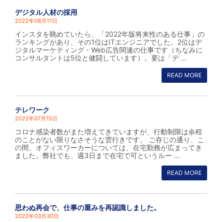
デジタル人材の採用
2022年08月17日
インスタを眺めていたら、「2022年版将来性のある仕事」の
ランキングがあり、その1位はITエンジニアでした。2位はデ
ジタルマーケティング・Web広告関連の仕事です（ちなみに
コンサルタントは5位と健闘しています）。要は「デ ...
READ MORE
テレワーク
2022年07月15日
コロナ感染者数がまた増えてきていますが、行動制限は余程
のことがない限りなさそうな雲行きです。 ご存じの通り、こ
の間、オフィスワーカーについては、在宅勤務が広まってき
ました。弊社でも、週3日まで在宅で可というルー ...
READ MORE
思わぬ再会で、仕事の重みを再認識しました。
2022年03月30日