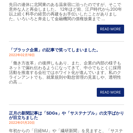
先日の連休に北関東のある温泉宿に泊ったのですが、そこで
意外な人と再会しました。 12年ほど前、江戸時代から200年
以上続く料亭の経営の再建をお手伝いしたことがありまし
た。いろいろと奔走して金融機関の債権放棄まで ...
READ MORE
「ブラック企業」の記事で笑ってしまいました。
2022年02月19日
「働き方改革」の後押しもあり、また、企業の内部の様子も
ネットで漏れ伝わるようになってきて、中小でもとくに採用
活動を推進する会社ではホワイト化が進んでいます。私のク
ラインアントでも、就業規則や勤怠管理の見直しや、透明性
の高 ...
READ MORE
正月の新聞記事は「SDGs」や「サステナブル」の文字ばかり
が目立ちました
2022年01月20日
年初からの「日経MJ」や「繊研新聞」を見ますと、「サステ