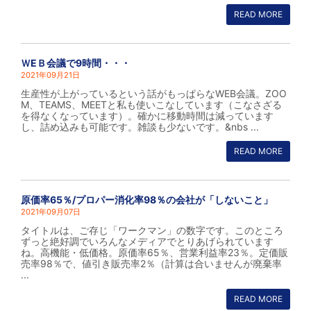
READ MORE
ＷEＢ会議で9時間・・・
2021年09月21日
生産性が上がっているという話がもっぱらなWEB会議。ZOO
M、TEAMS、MEETと私も使いこなしています（こなさざる
を得なくなっています）。確かに移動時間は減っています
し、詰め込みも可能です。雑談も少ないです。&nbs ...
READ MORE
原価率65％/プロパー消化率98％の会社が「しないこと」
2021年09月07日
タイトルは、ご存じ「ワークマン」の数字です。このところ
ずっと絶好調でいろんなメディアでとりあげられています
ね。高機能・低価格。原価率65％、営業利益率23％。定価販
売率98％で、値引き販売率2％（計算は合いませんが廃棄率
...
READ MORE