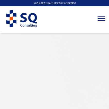
経済産業大臣認定 経営革新等支援機関
N
a
v
i
g
a
t
i
o
n