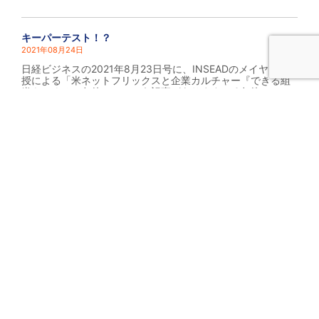
キーパーテスト！？
2021年08月24日
日経ビジネスの2021年8月23日号に、INSEADのメイヤー教
授による「米ネットフリックスと企業カルチャー『できる組
織をつくる３条件』」という記事があります。 3条件とは、
「能力密度」「率直さ」「自由度」が高 ...
READ MORE
« 前へ
1
2
3
4
…
37
次へ »